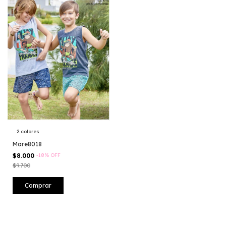
2 colores
Mare8018
$8.000
-
18
%
OFF
$9.700
Comprar