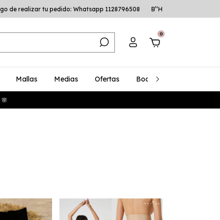
go de realizar tu pedido: Whatsapp 1128796508
B’’H
0
Mallas
Medias
Ofertas
Bodys
Talles Especia
 🌸