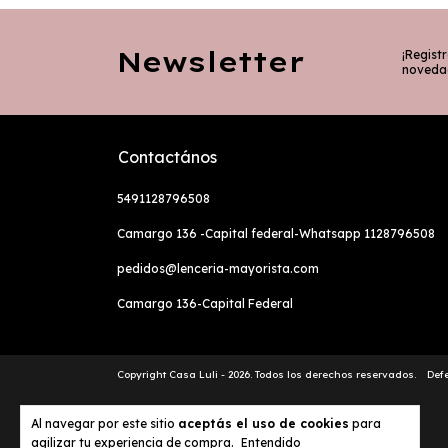
Newsletter
¡Registr
noveda
Contactános
5491128796508
Camargo 136 -Capital federal-Whatsapp 1128796508
pedidos@lenceria-mayorista.com
Camargo 136-Capital Federal
Copyright Casa Luli - 2026. Todos los derechos reservados.
Def
Al navegar por este sitio
aceptás el uso de cookies
para
agilizar tu experiencia de compra.
Entendido