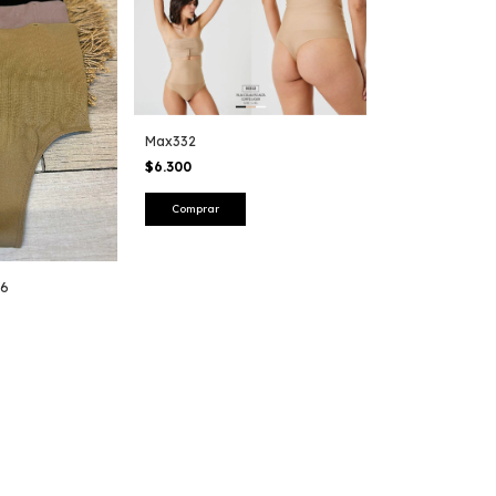
Max332
$6.300
Comprar
X6