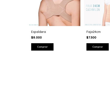
Faja24cm
Espaldera
$7.500
$8.000
Comprar
Comprar