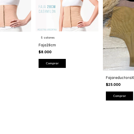
5 colores
Faja28cm
$8.000
Comprar
Fajareductora
$25.000
Comprar