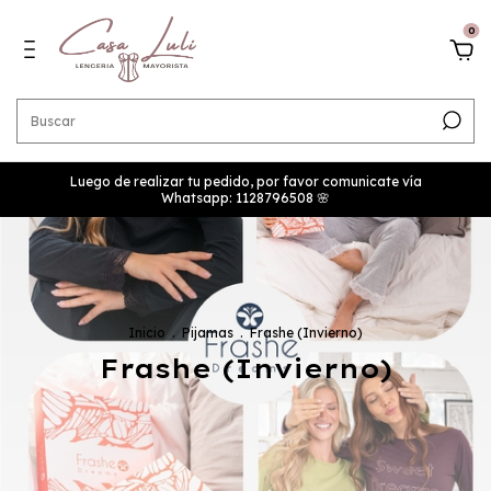
0
Luego de realizar tu pedido, por favor comunicate vía
Whatsapp: 1128796508 🌸
Inicio
.
Pijamas
.
Frashe (Invierno)
Frashe (Invierno)