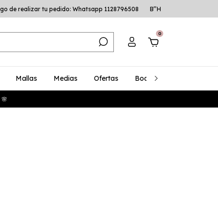
go de realizar tu pedido: Whatsapp 1128796508
B’’H
0
Mallas
Medias
Ofertas
Bodys
Talles Especia
 🌸