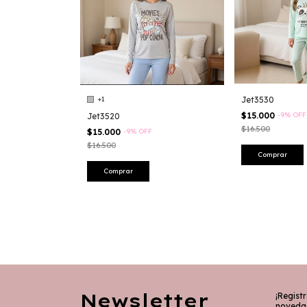
+1
Jet3530
$15.000
-
9
%
OFF
Jet3520
$16.500
$15.000
-
9
%
OFF
$16.500
Comprar
Comprar
Newsletter
¡Registr
noveda