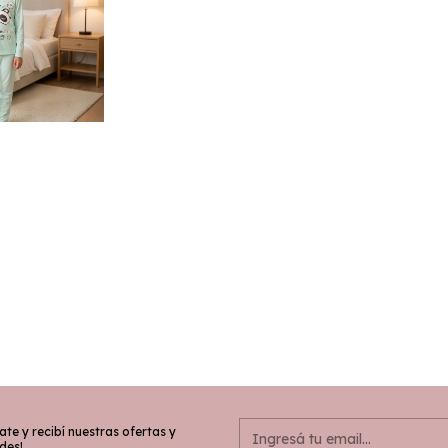
ate y recibí nuestras ofertas y
des!