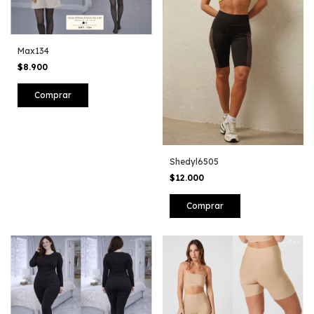
Max134
$8.900
Comprar
Shedyl6505
$12.000
Comprar