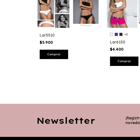
+2
Lar5510
Lar6150
$5.900
$4.400
Comprar
Newsletter
¡Registr
noveda