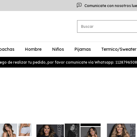
Comunicate con nosotros lue
bachas
Hombre
Niños
Pijamas
Termico/Sweater
ego de realizar tu pedido, por favor comunicate vía Whatsapp: 1128796508