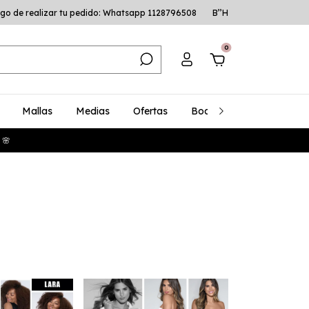
go de realizar tu pedido: Whatsapp 1128796508
B’’H
0
Mallas
Medias
Ofertas
Bodys
Talles Especia
 🌸