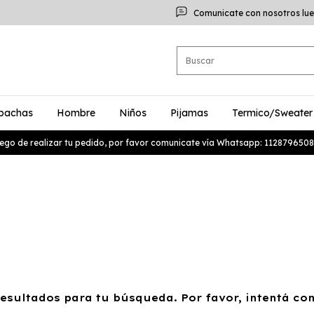
Comunicate con nosotros lue
bachas
Hombre
Niños
Pijamas
Termico/Sweater
ego de realizar tu pedido, por favor comunicate vía Whatsapp: 1128796508
sultados para tu búsqueda. Por favor, intentá con 