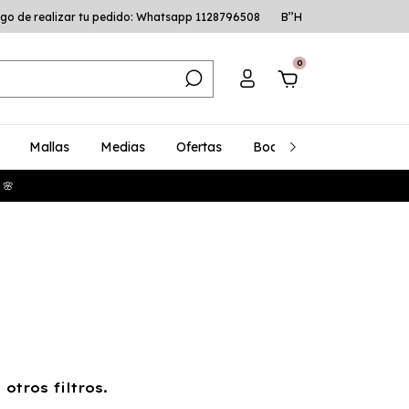
go de realizar tu pedido: Whatsapp 1128796508
B’’H
0
Mallas
Medias
Ofertas
Bodys
Talles Especia
 🌸
otros filtros.