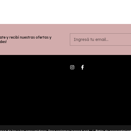
ate y recibí nuestras ofertas y
des!
ensa de las y los consumidores. Para reclamos
ingresá acá.
/
Botón de arrepentimien