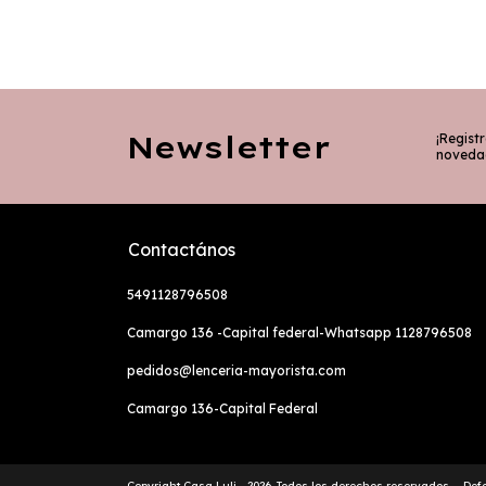
Newsletter
¡Registr
noveda
Contactános
5491128796508
Camargo 136 -Capital federal-Whatsapp 1128796508
pedidos@lenceria-mayorista.com
Camargo 136-Capital Federal
Copyright Casa Luli - 2026. Todos los derechos reservados.
Def