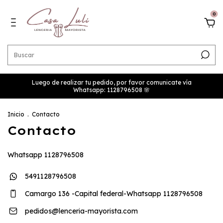
0
Luego de realizar tu pedido, por favor comunicate vía
Whatsapp: 1128796508 🌸
Inicio
.
Contacto
Contacto
Whatsapp 1128796508
5491128796508
Camargo 136 -Capital federal-Whatsapp 1128796508
pedidos@lenceria-mayorista.com