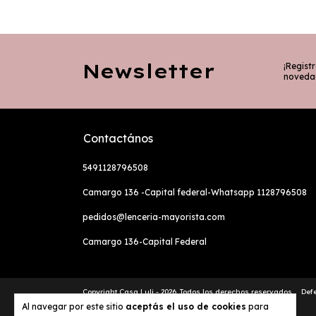
Newsletter
¡Registr
noveda
Contactános
5491128796508
Camargo 136 -Capital federal-Whatsapp 1128796508
pedidos@lenceria-mayorista.com
Camargo 136-Capital Federal
Copyright Casa Luli - 2026. Todos los derechos reservados.
Def
Al navegar por este sitio
aceptás el uso de cookies
para