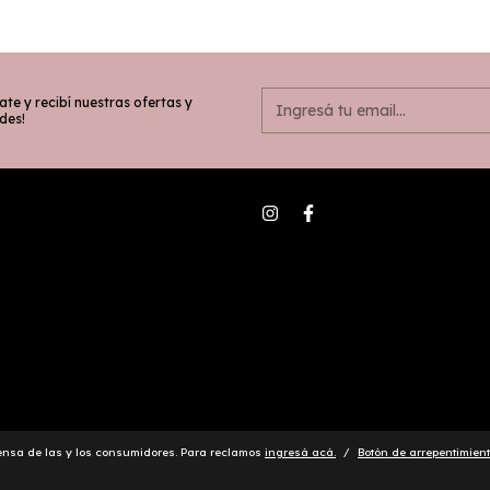
ate y recibí nuestras ofertas y
des!
ensa de las y los consumidores. Para reclamos
ingresá acá.
/
Botón de arrepentimien