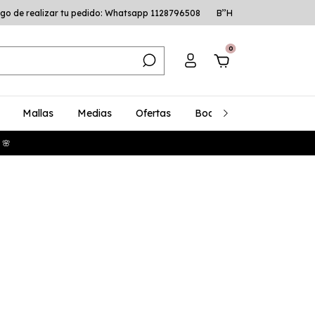
go de realizar tu pedido: Whatsapp 1128796508
B’’H
0
Mallas
Medias
Ofertas
Bodys
Talles Especia
 🌸