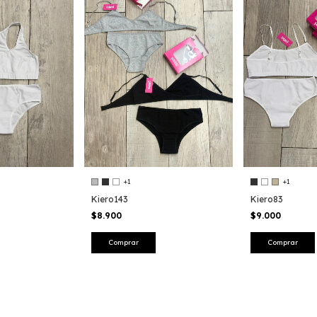
+1
+1
Kiero83
Kiero143
$9.000
$8.900
Comprar
Comprar