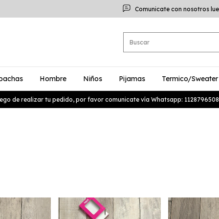
Comunicate con nosotros lue
bachas
Hombre
Niños
Pijamas
Termico/Sweater
ego de realizar tu pedido, por favor comunicate vía Whatsapp: 1128796508