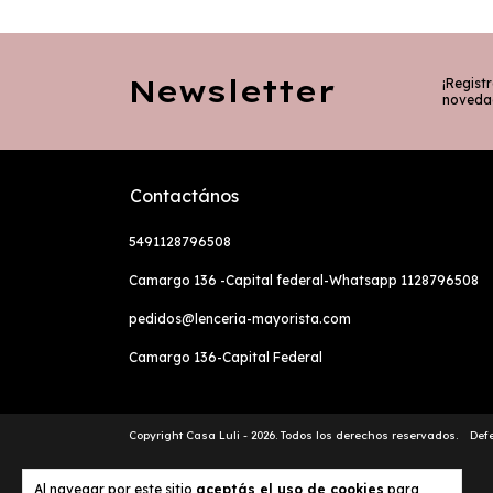
Newsletter
¡Registr
noveda
Contactános
5491128796508
Camargo 136 -Capital federal-Whatsapp 1128796508
pedidos@lenceria-mayorista.com
Camargo 136-Capital Federal
Copyright Casa Luli - 2026. Todos los derechos reservados.
Def
Al navegar por este sitio
aceptás el uso de cookies
para