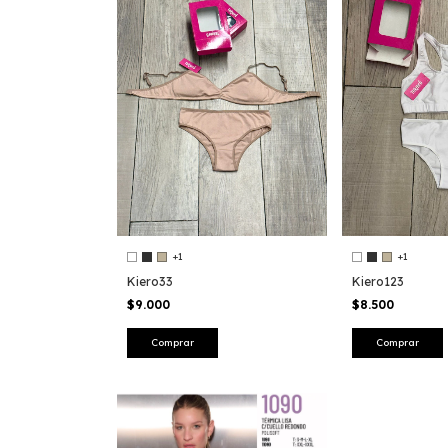
+1
+1
Kiero33
Kiero123
$9.000
$8.500
Comprar
Comprar