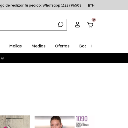
go de realizar tu pedido: Whatsapp 1128796508
B’’H
0
Mallas
Medias
Ofertas
Bodys
Talles Especia
 🌸