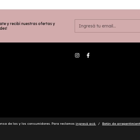
ate y recibí nuestras ofertas y
des!
ensa de las y los consumidores. Para reclamos
ingresá acá.
/
Botón de arrepentimien